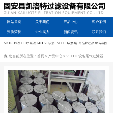
网站首页
关于我们
产品中心
客户案例
资质荣誉
企业实力
新闻资讯
联系我们
AIXTRON设
LED外延设
MOCVD设备
VEECO设备尾
单晶炉过滤
耐高温粉
备滤芯
您当前所在位置：
备滤芯
首页
尾气滤芯
>
产品中心
气过滤器
>
VEECO设备尾气过滤器
器滤芯
尘滤筒