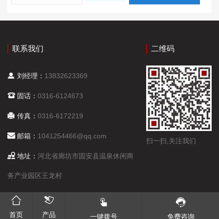
联系我们
二维码
刘经理：
13832623369
固话：
0316-6124673
传真：
0316-6172219
邮箱：
1041254466@qq.com
扫一扫,关注我们
地址：
河北省廊坊市固安县温泉休闲商
务产业园区王龙村
首页
产品
一键拨号
免费咨询