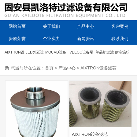
网站首页
关于我们
产品中心
客户案例
资质荣誉
企业实力
新闻资讯
联系我们
AIXTRON设
LED外延设
MOCVD设备
VEECO设备尾
单晶炉过滤
耐高温粉
备滤芯
您当前所在位置：
备滤芯
首页
尾气滤芯
>
产品中心
气过滤器
>
AIXTRON设备滤芯
器滤芯
尘滤筒
AIXTRON设备滤芯